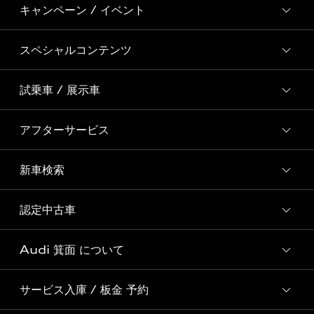
キャンペーン / イベント
スペシャルコンテンツ
全国統一イベント
ディーラー独自イベント
試乗車 / 展示車
スペシャルコンテンツ一覧
Event Report
アフターサービス
試乗予約
Audi 自動車保険プレミアム
試乗車・展示車一覧
新車検索
サービスクオリティ
SNS
Audi GO（レンタカーサービス）
オリジナルサービスメニュー
Welcome to Audi Life
認定中古車
新車検索
Audi Virtual Showroom
Audi Cam
初めてのAudi e-tron
Audi 箕面 について
全国販売台数 No.1の実績
Audiful
Audi認定中古車検索
サービス入庫 / 板金 予約
Audi 箕面 店舗情報