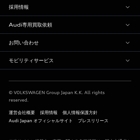
Audi Approved Automobile 箕面 店舗情報
採用情報
Audi 箕面 サービス入庫予約
Audi 箕面 運営会社概要
ボディリペア（板金）予約サービス
Audi専用買取依頼
採用ページ
Audi 箕面 お客様の声
ショールーム紹介動画
お問い合わせ
Audi専用買取依頼フォーム
モビリティサービス
各種お問い合わせ
Audi GO（レンタカーサービス）
© VOLKSWAGEN Group Japan K.K. All rights
reserved.
運営会社概要
採用情報
個人情報保護方針
Audi Japan オフィシャルサイト
プレスリリース