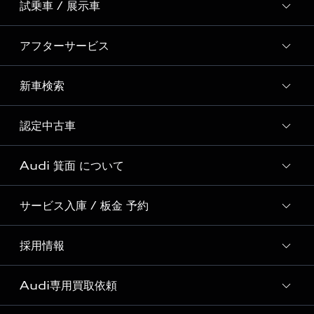
試乗車 / 展示車
スペシャルコンテンツ一覧
Event Report
アフターサービス
試乗予約
Audi 自動車保険プレミアム
試乗車・展示車一覧
新車検索
サービスクオリティ
SNS
Audi GO（レンタカーサービス）
オリジナルサービスメニュー
Welcome to Audi Life
認定中古車
新車検索
Audi Virtual Showroom
Audi Cam
初めてのAudi e-tron
Audi 箕面 について
全国販売台数 No.1の実績
Audiful
Audi認定中古車検索
サービス入庫 / 板金 予約
Audi 箕面 店舗情報
Audi Approved Automobile 箕面 店舗情報
採用情報
Audi 箕面 サービス入庫予約
Audi 箕面 運営会社概要
ボディリペア（板金）予約サービス
Audi専用買取依頼
採用ページ
Audi 箕面 お客様の声